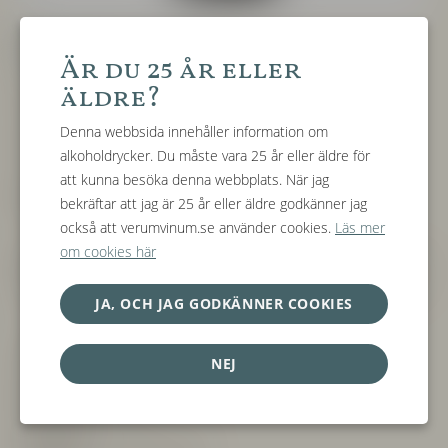
Barolo 2021
Är du 25 år eller
äldre?
Producent:
Réva, Monforte d'Alba (Piemonte)
Denna webbsida innehåller information om
Druva:
100% Nebbiolo
alkoholdrycker. Du måste vara 25 år eller äldre för
att kunna besöka denna webbplats. När jag
Jordmån:
Sant’Agata -märgel, Diano d’Alba -fossiler och
bekräftar att jag är 25 år eller äldre godkänner jag
sandsten
också att verumvinum.se använder cookies.
Läs mer
om cookies här
Vinfikation:
Spontan jäsning på skalen i rostfria tankar i 30 - 35
dagar. Lagring 24 månader på ekfat, med efterföljande tappning i
JA, OCH JAG GODKÄNNER COOKIES
augusti
Lagringspotential:
20 år och mer
NEJ
Alkoholhalt:
14,5%
Allergener:
Innehåller Sulfiter