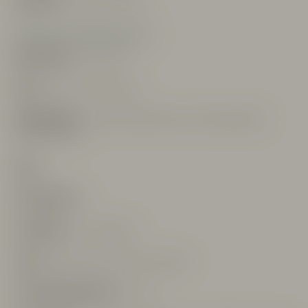
Övrig information
Exponering:
Syd, sydväst
Höjd:
250-360 m över havet
Vingårdsläge:
Monforte d’Alba, Novello, Serralunga d’Alba,
Grinzane Cavour
EKO:
Ja
Antal Hektar:
3
Produktion:
11 000 flaskor
Skörd:
Handplockning normalt i oktober
Serveringstemperatur:
ca 18°C