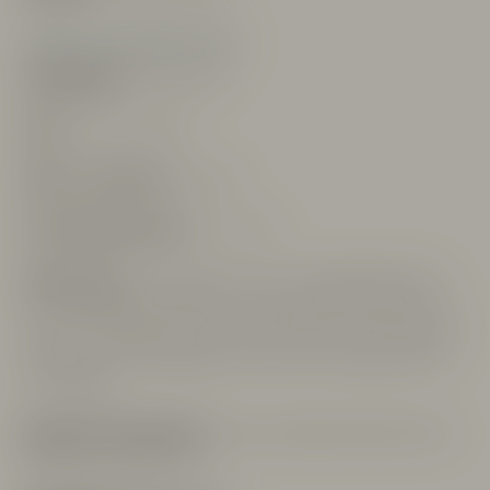
Övrig information
Vingårdsläge:
Bordini, Neive
Höjd:
300 m över havet
Ålder av vinstockar:
ca 30 år
Serveringstemperatur:
ca 17-18°C
Vinets profil:
Detta eleganta vin har en tydlig doftkaraktär av
viol och kryddighet. Vinet kan i munnen närmast beskrivas som
förutom just elegant även lent och harmoniskt. Den röda frukten
tillsammans med behagliga tanniner gör att du aldrig tvekar på
ett andra glas.
Betyg från Vinskribenter:
James Suckling 94p, Robert Parker
94p, Wine Enthusiast 95p