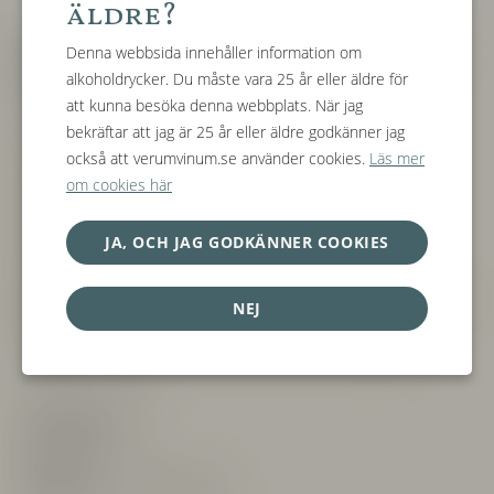
äldre?
Barbaresco Bordini
Denna webbsida innehåller information om
alkoholdrycker. Du måste vara 25 år eller äldre för
2021
att kunna besöka denna webbplats. När jag
bekräftar att jag är 25 år eller äldre godkänner jag
Producent:
Fontanabianca, Neive (Piemonte)
också att verumvinum.se använder cookies.
Läs mer
om cookies här
Druva:
100% Nebbiolo
JA, OCH JAG GODKÄNNER COOKIES
Jordmån:
Sand, lera & kalksten
Vinfikation:
Jäsningen sker i konformat ekfat under kontrollerad
NEJ
temperatur i 30 dagar och lagras sedan på stora ekfat i 15
månader, 2 månader på cementtank för att sedan lagras 8
månader på flaska
Alkoholhalt:
14%
Allergener:
Innehåller Sulfiter