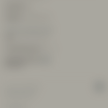
Alkoholhalt:
14%
Allergener:
Innehåller Sulfiter
Övrig information
Höjd:
270-300 m över havet
Serveringstemperatur:
ca 17°C
Beställningsnummer:
59691
Pris: 521 kr
Verum Vinum Sverige AB
info@verumvinum.se
Integritetspolicy