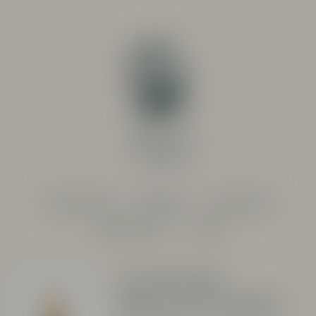
PRODUCENTER
SORTIMENT
RESTAURANG
SYSTEMBOLAGET
OM OSS
Langhe
Bianco Grey