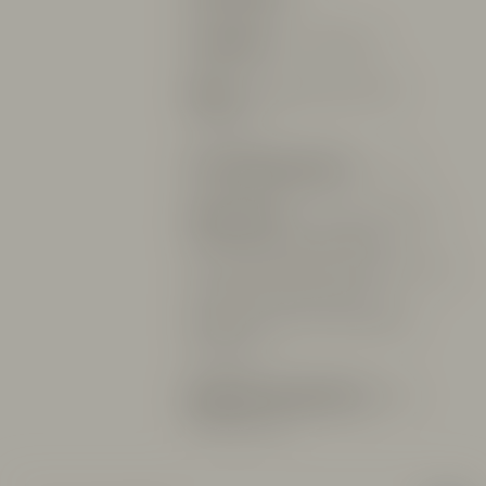
Produktion:
12 000 flaskor
Skörd:
Handplockning normalt i
september
Serveringstemperatur:
8 - 12°C
Vinets profil:
Ett vin fyllt med fräsch
frukt som citrus, gröna äpplen
och mango tillsammans med lite stenig
mineralitet. Relativt hög men
balanserad syra och lite brödtoner.
Väldigt gott!
Betyg från Vinskribenter:
Wine
Enthusiast 92p