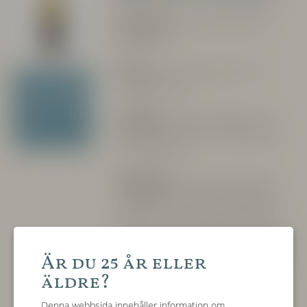
Producent:
Réva, Monforte d'Alba
(Piemonte)
Druva:
70% Sauvignon gris, 30%
Sauvignon blanc
Tillgängliga
årgångar
Jordmån:
”Lequio”-blandning av lera
2021
och kalksten, blandat med märgel och
fossil sandsten
Vinfikation:
Efter skörden (normalt
september), som alltid sker tidigt på
morgonen, tas druvorna till frysen. Där
ligger dom i 72 tim vid en temperatur av
0 ° C. Druvorna pressas för sig och jäser
Är du 25 år eller
även för sig själva för att sedan blandas i
äldre?
en botti i 4 månader på jästfällningen
med battonage och sedan 2 månader i
Denna webbsida innehåller information om