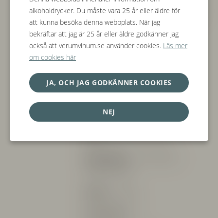
en annan botti men utan jästfällningen.
alkoholdrycker. Du måste vara 25 år eller äldre för
Lagringen avslutas med ett år på flaska
att kunna besöka denna webbplats. När jag
innan det går ut till försäljning
bekräftar att jag är 25 år eller äldre godkänner jag
också att verumvinum.se använder cookies.
Läs mer
Alkoholhalt:
13,5%
om cookies här
Allergener:
Innehåller Sulfiter
JA, OCH JAG GODKÄNNER COOKIES
Övrig information
NEJ
Exponering:
Syd, sydost
Höjd:
360-370 m över havet
Vingårdsläge:
San Sebastiano i
Monforte d'Alba
Odling:
Ekologisk
Antal Hektar:
1,2