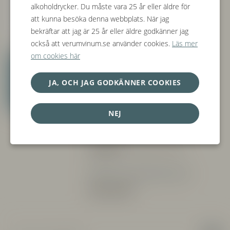
alkoholdrycker. Du måste vara 25 år eller äldre för
Producent:
Quinta das Bágerias,
att kunna besöka denna webbplats. När jag
Bairrada (Portugal)
bekräftar att jag är 25 år eller äldre godkänner jag
också att verumvinum.se använder cookies.
Läs mer
Druva:
100% Baga
om cookies här
Tillgängliga
Jordmån:
årgångar
JA, OCH JAG GODKÄNNER COOKIES
2018
Vinfikation:
NEJ
Alkoholhalt:
Allergener:
Innehåller Sulfiter
Övrig information
Vinets profil: