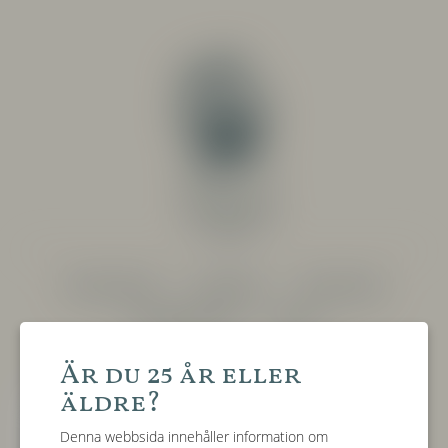
PRODUCENTER
SORTIMENT
RESTAURANG
SYSTEMBOLAGET
OM OSS
Är du 25 år eller
garrafeira
äldre?
tinto
Denna webbsida innehåller information om