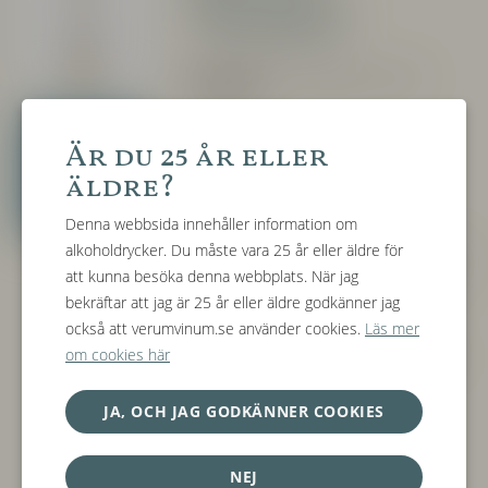
"Sommo"
Producent:
Fontanabianca, Neive
(Piemonte)
Tillgängliga
Druva:
100% Arneis
Är du 25 år eller
årgångar
äldre?
2023
Jordmån:
Lera och kalksten
Denna webbsida innehåller information om
alkoholdrycker. Du måste vara 25 år eller äldre för
Vinfikation:
Druvorna pressas hela och
att kunna besöka denna webbplats. När jag
man tar sedan bara vara på musten som
bekräftar att jag är 25 år eller äldre godkänner jag
jäser under lägre temperatur (ca 16
också att verumvinum.se använder cookies.
Läs mer
grader). Detta följs av 3 månaders
om cookies här
battonage i ståltank och 2 månader på
flaska
JA, OCH JAG GODKÄNNER COOKIES
Alkoholhalt:
13%
NEJ
Allergener:
Innehåller Sulfiter