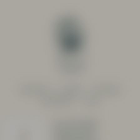
PRODUCENTER
SORTIMENT
RESTAURANG
SYSTEMBOLAGET
OM OSS
Langhe
Arneis