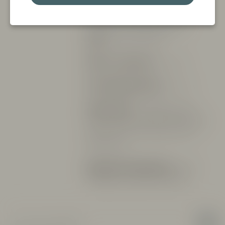
Övrig information
Höjd:
300 m över havet
Ålder av vinstockar:
ca 15 år
Serveringstemperatur:
ca 12°C
Vinets profil:
Ett väldigt ungt och
fräscht vin fyllt med frukt och blommor.
Avnjuts lika väl som aperitif som till
lättare rätter.
Betyg från Vinskribenter:
James
Suckling 91p, Robert Parker 89p
Verum Vinum Sverige AB