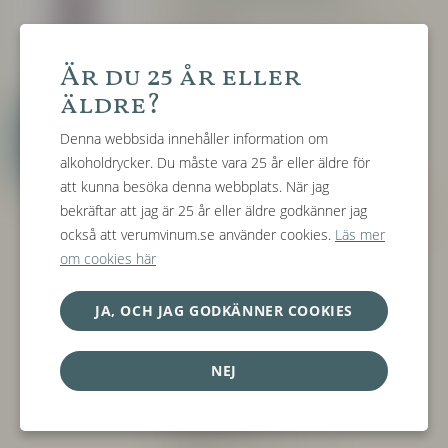
Producent:
Alberto Oggero, Roero
(Piemonte)
Är du 25 år eller
äldre?
Druva:
100% Nebbiolo
Tillgängliga
Denna webbsida innehåller information om
Jordmån:
Sand
årgångar
alkoholdrycker. Du måste vara 25 år eller äldre för
att kunna besöka denna webbplats. När jag
Vinfikation:
6-7 dagars maceration i
bekräftar att jag är 25 år eller äldre godkänner jag
ståltankar, lagring på cementtankar i 8-9
också att verumvinum.se använder cookies.
Läs mer
månader och 2 månader på flaska
om cookies här
Alkoholhalt:
13,5%
JA, OCH JAG GODKÄNNER COOKIES
Allergener:
Innehåller Sulfiter
NEJ
Övrig information
Exponering:
Syd