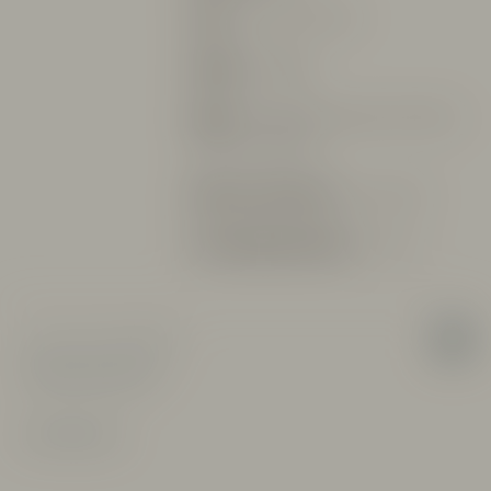
Höjd:
280 m över havet
Odling:
Ekologisk
Skörd:
Handplockning under två första
veckorna i oktober
Ålder på vinstockar:
ca 20-25 år
Serveringstemperatur:
ca 16°C
Verum Vinum Sverige AB
info@verumvinum.se
Integritetspolicy