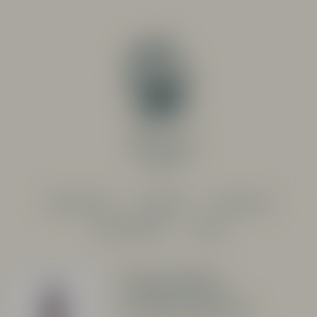
PRODUCENTER
SORTIMENT
RESTAURANG
SYSTEMBOLAGET
OM OSS
Sandro
d’Pindeta