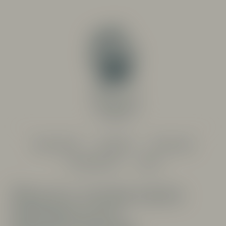
PRODUCENTER
SORTIMENT
RESTAURANG
SYSTEMBOLAGET
OM OSS
Ärliga viner från
småskaliga