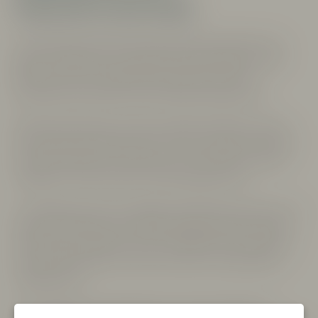
producenter
Vi vill sprida viner från mindre producenter från regioner som
ligger oss väldigt varmt om hjärtat. Vår portfölj består av både
klassiska viner och nytänkande producenter med den
gemensamma nämnaren att vinerna håller högsta kvalité.
Bland våra producenter så hittar du både vinmakaren som gör
sitt yttersta för att låta druvan och terroir uttryckas till fullo utan
för mycket påverkan och producenter som med finess i både
vingården och vineriet sätter sin egen prägel på vinet.
Vi är väldigt stolta över de noggrant utvalda producenterna som vi
arbetar med då dom helt och hållet speglar vår egen vinfilosofi.
Hantverket och kärleken till vinet i samband med en kvalité och
stil som representerar sin terroir har varit en av våra främsta
utgångspunkter.
Att ha möjlighet att erbjuda dig som kund viner från dessa