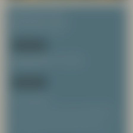
Kommande Event
Pizza & Vin-fest - 27-28 juni
Prostens Pizza, Falkenberg
BOKA BORD
Växjö Dryckesfestival - 10 oktober
Kök 11, Växjö
KÖP BILJETT
Nyhetsbrev
Var först med att ta del av de senaste uppdateringarna
från oss. Vi skickar kontinuerligt ut våra nyhetsbrev med
nyheter om producenter, nya viner i lager och på
Systembolaget samt kommande event och provningar.