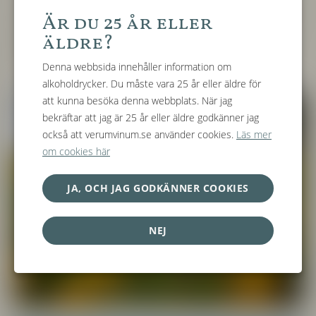
fantastiska producenter vare sig du är privatkund eller restaurang
Är du 25 år eller
är vårt drivmedel och vi fortsätter kontinuerligt att bredda och
äldre?
fylla på vår portfölj. Du ska som kund alltid kunna förvänta dig en
hög servicegrad och har du frågor så finns vi alltid tillgängliga.
Denna webbsida innehåller information om
alkoholdrycker. Du måste vara 25 år eller äldre för
att kunna besöka denna webbplats. När jag
bekräftar att jag är 25 år eller äldre godkänner jag
också att verumvinum.se använder cookies.
Läs mer
om cookies här
JA, OCH JAG GODKÄNNER COOKIES
NEJ